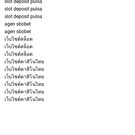
slot deposit pulsa
slot deposit pulsa
slot deposit pulsa
agen sbobet
agen sbobet
เว็บไซต์สล็อต
เว็บไซต์สล็อต
เว็บไซต์สล็อต
เว็บไซต์คาสิโนไทย
เว็บไซต์คาสิโนไทย
เว็บไซต์คาสิโนไทย
เว็บไซต์คาสิโนไทย
เว็บไซต์คาสิโนไทย
เว็บไซต์คาสิโนไทย