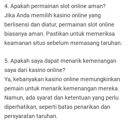
4. Apakah permainan slot online aman?
Jika Anda memilih kasino online yang
berlisensi dan diatur, permainan slot online
biasanya aman. Pastikan untuk memeriksa
keamanan situs sebelum memasang taruhan.
5. Apakah saya dapat menarik kemenangan
saya dari kasino online?
Ya, kebanyakan kasino online memungkinkan
pemain untuk menarik kemenangan mereka.
Namun, ada syarat dan ketentuan yang perlu
diperhatikan, seperti batas penarikan dan
persyaratan taruhan.