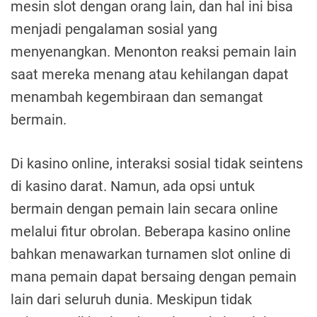
mesin slot dengan orang lain, dan hal ini bisa
menjadi pengalaman sosial yang
menyenangkan. Menonton reaksi pemain lain
saat mereka menang atau kehilangan dapat
menambah kegembiraan dan semangat
bermain.
Di kasino online, interaksi sosial tidak seintens
di kasino darat. Namun, ada opsi untuk
bermain dengan pemain lain secara online
melalui fitur obrolan. Beberapa kasino online
bahkan menawarkan turnamen slot online di
mana pemain dapat bersaing dengan pemain
lain dari seluruh dunia. Meskipun tidak