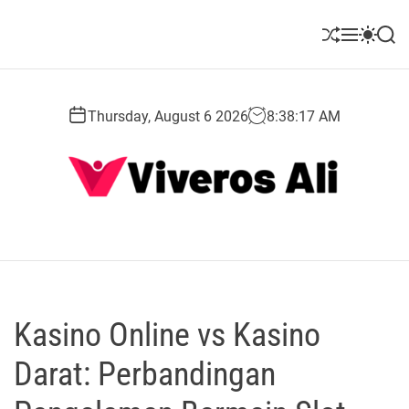
S
k
S
M
S
S
i
h
e
w
e
u
n
i
a
p
ff
u
t
r
t
l
c
c
Thursday, August 6 2026
8
:
38
:
18
AM
o
e
h
h
c
c
o
o
l
n
o
V
t
r
i
e
m
v
o
n
e
d
t
e
r
o
Kasino Online vs Kasino
s
Darat: Perbandingan
A
l