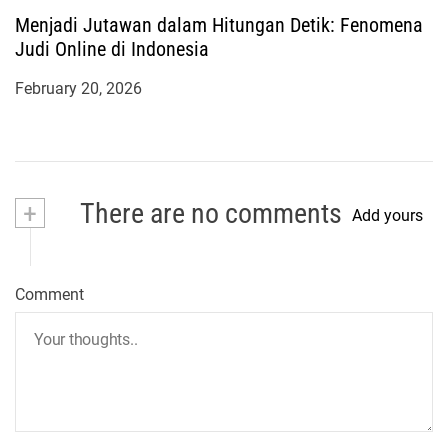
Menjadi Jutawan dalam Hitungan Detik: Fenomena
Judi Online di Indonesia
February 20, 2026
+
There are no comments
Add yours
Comment