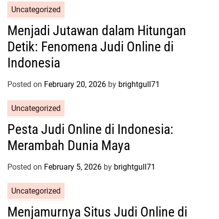
C
Uncategorized
i
a
e
Menjadi Jutawan dalam Hitungan
t
s
Detik: Fenomena Judi Online di
e
g
Indonesia
o
r
Posted on
February 20, 2026
by
brightgull71
i
e
C
Uncategorized
s
a
Pesta Judi Online di Indonesia:
t
Merambah Dunia Maya
e
g
o
Posted on
February 5, 2026
by
brightgull71
r
C
Uncategorized
i
a
e
Menjamurnya Situs Judi Online di
t
s