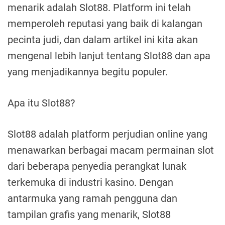
menarik adalah Slot88. Platform ini telah
memperoleh reputasi yang baik di kalangan
pecinta judi, dan dalam artikel ini kita akan
mengenal lebih lanjut tentang Slot88 dan apa
yang menjadikannya begitu populer.
Apa itu Slot88?
Slot88 adalah platform perjudian online yang
menawarkan berbagai macam permainan slot
dari beberapa penyedia perangkat lunak
terkemuka di industri kasino. Dengan
antarmuka yang ramah pengguna dan
tampilan grafis yang menarik, Slot88