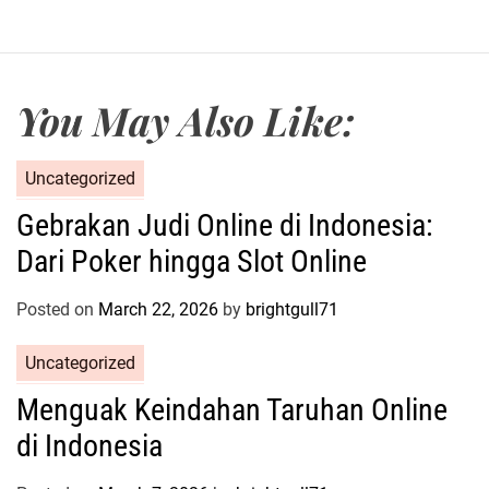
You May Also Like:
C
Uncategorized
a
Gebrakan Judi Online di Indonesia:
t
Dari Poker hingga Slot Online
e
g
o
Posted on
March 22, 2026
by
brightgull71
r
C
Uncategorized
i
a
e
Menguak Keindahan Taruhan Online
t
s
di Indonesia
e
g