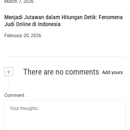
March 7, 2026
Menjadi Jutawan dalam Hitungan Detik: Fenomena
Judi Online di Indonesia
February 20, 2026
+
There are no comments
Add yours
Comment