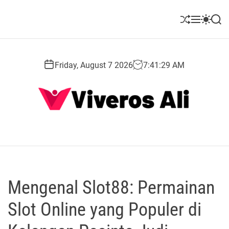
S
k
S
M
S
S
i
h
e
w
e
u
n
i
a
p
ff
u
t
r
t
l
c
c
Friday, August 7 2026
7
:
41
:
29
AM
o
e
h
h
c
c
o
o
l
n
o
V
t
r
i
e
m
v
o
n
e
d
t
e
r
o
Mengenal Slot88: Permainan
s
Slot Online yang Populer di
A
l