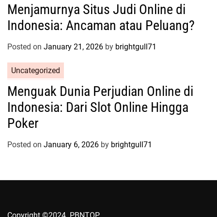
e
Menjamurnya Situs Judi Online di
t
s
Indonesia: Ancaman atau Peluang?
e
g
o
Posted on
January 21, 2026
by
brightgull71
r
C
Uncategorized
i
a
e
Menguak Dunia Perjudian Online di
t
s
Indonesia: Dari Slot Online Hingga
e
g
Poker
o
r
Posted on
January 6, 2026
by
brightgull71
i
e
s
Copyright ©2024 .
PBNTOP