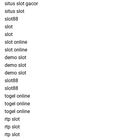
situs slot gacor
situs slot
slot88
slot
slot
slot online
slot online
demo slot
demo slot
demo slot
slot88
slot88
togel online
togel online
togel online
rtp slot
rtp slot
rtp slot