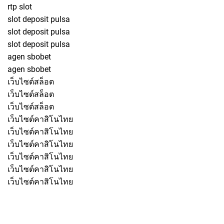
rtp slot
slot deposit pulsa
slot deposit pulsa
slot deposit pulsa
agen sbobet
agen sbobet
เว็บไซต์สล็อต
เว็บไซต์สล็อต
เว็บไซต์สล็อต
เว็บไซต์คาสิโนไทย
เว็บไซต์คาสิโนไทย
เว็บไซต์คาสิโนไทย
เว็บไซต์คาสิโนไทย
เว็บไซต์คาสิโนไทย
เว็บไซต์คาสิโนไทย