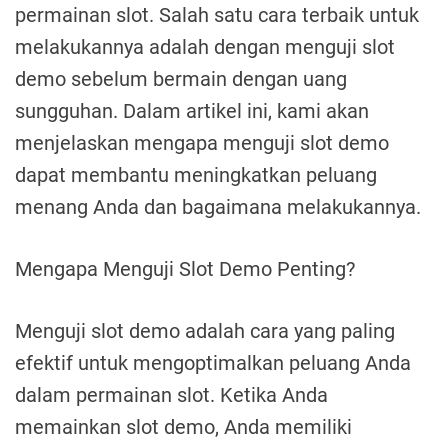
permainan slot. Salah satu cara terbaik untuk
melakukannya adalah dengan menguji slot
demo sebelum bermain dengan uang
sungguhan. Dalam artikel ini, kami akan
menjelaskan mengapa menguji slot demo
dapat membantu meningkatkan peluang
menang Anda dan bagaimana melakukannya.
Mengapa Menguji Slot Demo Penting?
Menguji slot demo adalah cara yang paling
efektif untuk mengoptimalkan peluang Anda
dalam permainan slot. Ketika Anda
memainkan slot demo, Anda memiliki