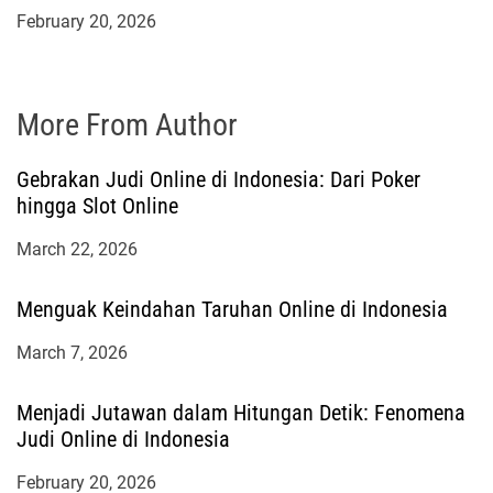
February 20, 2026
More From Author
Gebrakan Judi Online di Indonesia: Dari Poker
hingga Slot Online
March 22, 2026
Menguak Keindahan Taruhan Online di Indonesia
March 7, 2026
Menjadi Jutawan dalam Hitungan Detik: Fenomena
Judi Online di Indonesia
February 20, 2026