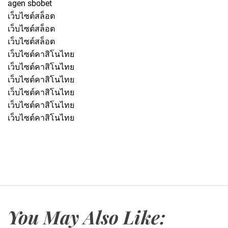
agen sbobet
เว็บไซต์สล็อต
เว็บไซต์สล็อต
เว็บไซต์สล็อต
เว็บไซต์คาสิโนไทย
เว็บไซต์คาสิโนไทย
เว็บไซต์คาสิโนไทย
เว็บไซต์คาสิโนไทย
เว็บไซต์คาสิโนไทย
เว็บไซต์คาสิโนไทย
You May Also Like: