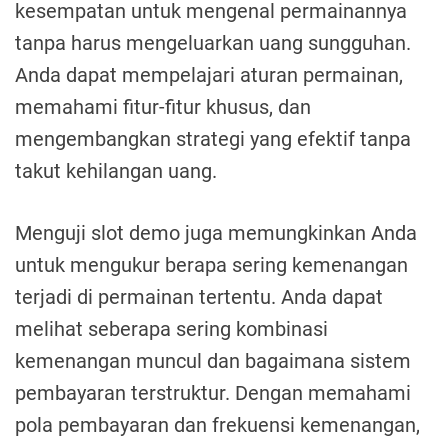
kesempatan untuk mengenal permainannya
tanpa harus mengeluarkan uang sungguhan.
Anda dapat mempelajari aturan permainan,
memahami fitur-fitur khusus, dan
mengembangkan strategi yang efektif tanpa
takut kehilangan uang.
Menguji slot demo juga memungkinkan Anda
untuk mengukur berapa sering kemenangan
terjadi di permainan tertentu. Anda dapat
melihat seberapa sering kombinasi
kemenangan muncul dan bagaimana sistem
pembayaran terstruktur. Dengan memahami
pola pembayaran dan frekuensi kemenangan,