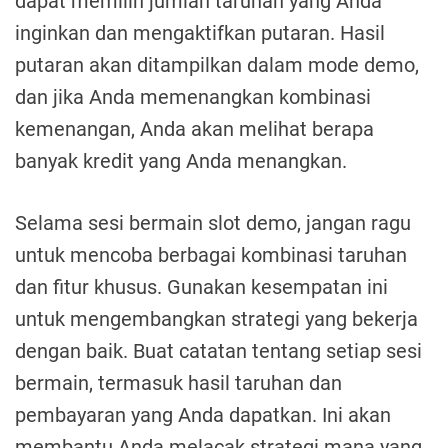
dapat memilih jumlah taruhan yang Anda
inginkan dan mengaktifkan putaran. Hasil
putaran akan ditampilkan dalam mode demo,
dan jika Anda memenangkan kombinasi
kemenangan, Anda akan melihat berapa
banyak kredit yang Anda menangkan.
Selama sesi bermain slot demo, jangan ragu
untuk mencoba berbagai kombinasi taruhan
dan fitur khusus. Gunakan kesempatan ini
untuk mengembangkan strategi yang bekerja
dengan baik. Buat catatan tentang setiap sesi
bermain, termasuk hasil taruhan dan
pembayaran yang Anda dapatkan. Ini akan
membantu Anda melacak strategi mana yang