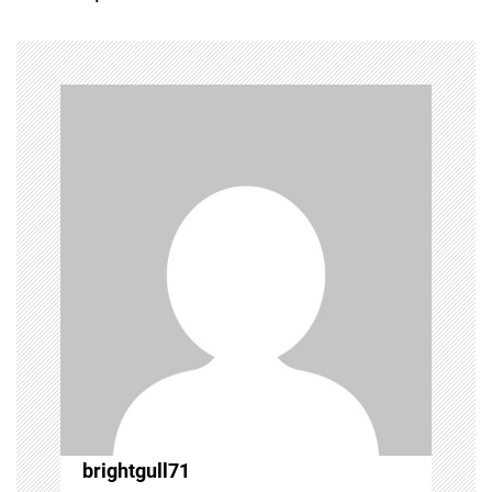
n
a
v
i
g
a
t
i
o
brightgull71