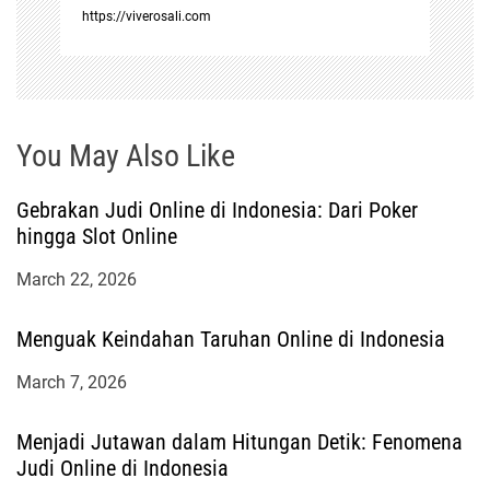
n
https://viverosali.com
You May Also Like
Gebrakan Judi Online di Indonesia: Dari Poker
hingga Slot Online
March 22, 2026
Menguak Keindahan Taruhan Online di Indonesia
March 7, 2026
Menjadi Jutawan dalam Hitungan Detik: Fenomena
Judi Online di Indonesia