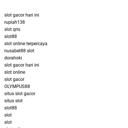
slot gacor hari ini
⁠rupiah138
slot qris
slot88
slot online terpercaya
nusabet88 slot
dorahoki
slot gacor hari ini
slot online
slot gacor
OLYMPUS88
situs slot gacor
situs slot
slot88
slot
slot