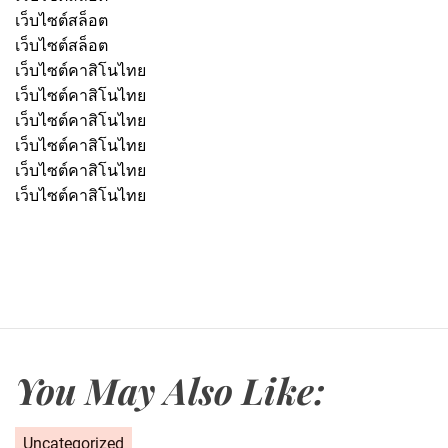
เว็บไซต์สล็อต
เว็บไซต์สล็อต
เว็บไซต์คาสิโนไทย
เว็บไซต์คาสิโนไทย
เว็บไซต์คาสิโนไทย
เว็บไซต์คาสิโนไทย
เว็บไซต์คาสิโนไทย
เว็บไซต์คาสิโนไทย
You May Also Like:
C
Uncategorized