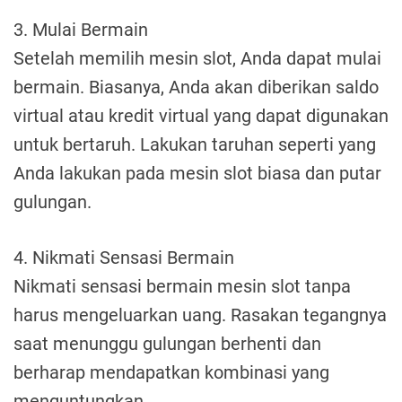
3. Mulai Bermain
Setelah memilih mesin slot, Anda dapat mulai
bermain. Biasanya, Anda akan diberikan saldo
virtual atau kredit virtual yang dapat digunakan
untuk bertaruh. Lakukan taruhan seperti yang
Anda lakukan pada mesin slot biasa dan putar
gulungan.
4. Nikmati Sensasi Bermain
Nikmati sensasi bermain mesin slot tanpa
harus mengeluarkan uang. Rasakan tegangnya
saat menunggu gulungan berhenti dan
berharap mendapatkan kombinasi yang
menguntungkan.