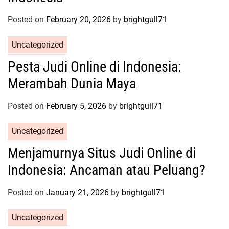
o
r
Posted on
February 20, 2026
by
brightgull71
i
e
C
Uncategorized
s
a
Pesta Judi Online di Indonesia:
t
Merambah Dunia Maya
e
g
o
Posted on
February 5, 2026
by
brightgull71
r
C
Uncategorized
i
a
e
Menjamurnya Situs Judi Online di
t
s
Indonesia: Ancaman atau Peluang?
e
g
o
Posted on
January 21, 2026
by
brightgull71
r
C
Uncategorized
i
a