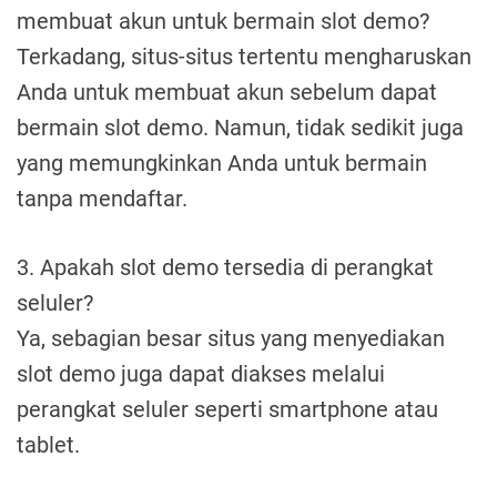
membuat akun untuk bermain slot demo?
Terkadang, situs-situs tertentu mengharuskan
Anda untuk membuat akun sebelum dapat
bermain slot demo. Namun, tidak sedikit juga
yang memungkinkan Anda untuk bermain
tanpa mendaftar.
3. Apakah slot demo tersedia di perangkat
seluler?
Ya, sebagian besar situs yang menyediakan
slot demo juga dapat diakses melalui
perangkat seluler seperti smartphone atau
tablet.