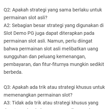
Q2: Apakah strategi yang sama berlaku untuk
permainan slot asli?
A2: Sebagian besar strategi yang digunakan di
Slot Demo PG juga dapat diterapkan pada
permainan slot asli. Namun, perlu diingat
bahwa permainan slot asli melibatkan uang
sungguhan dan peluang kemenangan,
pembayaran, dan fitur-fiturnya mungkin sedikit
berbeda.
Q3: Apakah ada trik atau strategi khusus untuk
memenangkan permainan slot?
A3: Tidak ada trik atau strategi khusus yang