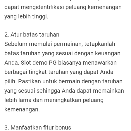
dapat mengidentifikasi peluang kemenangan
yang lebih tinggi.
2. Atur batas taruhan
Sebelum memulai permainan, tetapkanlah
batas taruhan yang sesuai dengan keuangan
Anda. Slot demo PG biasanya menawarkan
berbagai tingkat taruhan yang dapat Anda
pilih. Pastikan untuk bermain dengan taruhan
yang sesuai sehingga Anda dapat memainkan
lebih lama dan meningkatkan peluang
kemenangan.
3. Manfaatkan fitur bonus