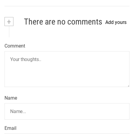
+
There are no comments
Add yours
Comment
Name
Email