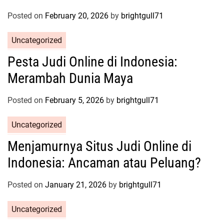
r
Posted on
February 20, 2026
by
brightgull71
i
e
C
Uncategorized
s
a
Pesta Judi Online di Indonesia:
t
Merambah Dunia Maya
e
g
o
Posted on
February 5, 2026
by
brightgull71
r
C
Uncategorized
i
a
e
Menjamurnya Situs Judi Online di
t
s
Indonesia: Ancaman atau Peluang?
e
g
o
Posted on
January 21, 2026
by
brightgull71
r
C
Uncategorized
i
a
e