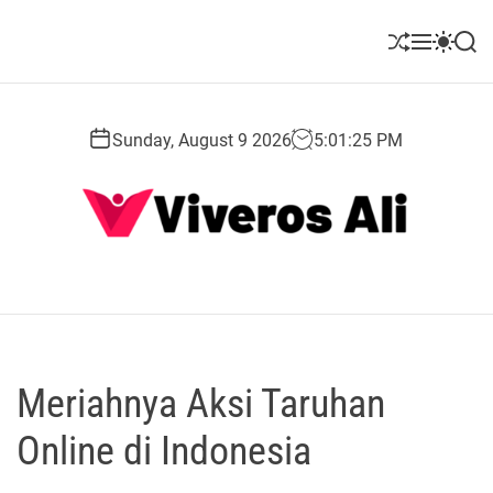
S
k
S
M
S
S
i
h
e
w
e
u
n
i
a
p
ff
u
t
r
t
l
c
c
Sunday, August 9 2026
5
:
01
:
26
PM
o
e
h
h
c
c
o
o
l
n
o
V
t
r
i
e
m
v
o
n
e
d
t
e
r
o
Meriahnya Aksi Taruhan
s
Online di Indonesia
A
l