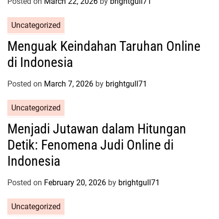
o
Posted on
March 22, 2026
by
brightgull71
r
C
Uncategorized
i
a
e
Menguak Keindahan Taruhan Online
t
s
di Indonesia
e
g
o
Posted on
March 7, 2026
by
brightgull71
r
C
Uncategorized
i
a
e
Menjadi Jutawan dalam Hitungan
t
s
Detik: Fenomena Judi Online di
e
g
Indonesia
o
r
Posted on
February 20, 2026
by
brightgull71
i
e
C
Uncategorized
s
a