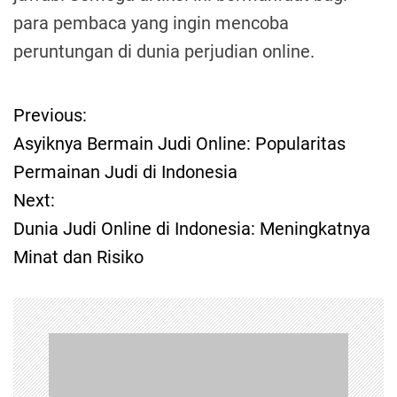
para pembaca yang ingin mencoba
peruntungan di dunia perjudian online.
Previous:
P
Asyiknya Bermain Judi Online: Popularitas
o
Permainan Judi di Indonesia
Next:
s
Dunia Judi Online di Indonesia: Meningkatnya
t
Minat dan Risiko
n
a
v