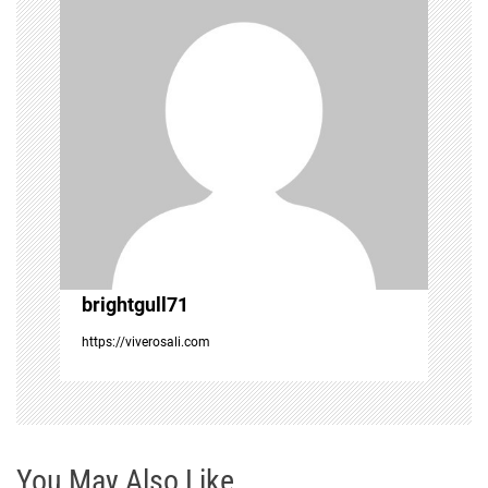
i
g
a
t
i
o
brightgull71
n
https://viverosali.com
You May Also Like