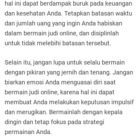
hal ini dapat berdampak buruk pada keuangan
dan kesehatan Anda. Tetapkan batasan waktu
dan jumlah uang yang ingin Anda habiskan
dalam bermain judi online, dan disiplinlah
untuk tidak melebihi batasan tersebut.
Selain itu, jangan lupa untuk selalu bermain
dengan pikiran yang jernih dan tenang. Jangan
biarkan emosi Anda menguasai diri saat
bermain judi online, karena hal ini dapat
membuat Anda melakukan keputusan impulsif
dan merugikan. Bermainlah dengan kepala
dingin dan tetap fokus pada strategi
permainan Anda.