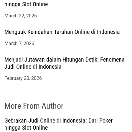
hingga Slot Online
March 22, 2026
Menguak Keindahan Taruhan Online di Indonesia
March 7, 2026
Menjadi Jutawan dalam Hitungan Detik: Fenomena
Judi Online di Indonesia
February 20, 2026
More From Author
Gebrakan Judi Online di Indonesia: Dari Poker
hingga Slot Online