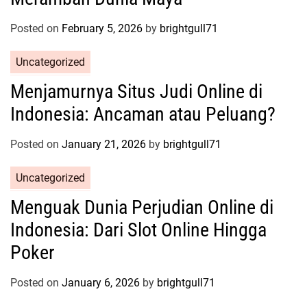
g
o
Posted on
February 5, 2026
by
brightgull71
r
C
Uncategorized
i
a
e
Menjamurnya Situs Judi Online di
t
s
Indonesia: Ancaman atau Peluang?
e
g
o
Posted on
January 21, 2026
by
brightgull71
r
C
Uncategorized
i
a
e
Menguak Dunia Perjudian Online di
t
s
Indonesia: Dari Slot Online Hingga
e
g
Poker
o
r
Posted on
January 6, 2026
by
brightgull71
i