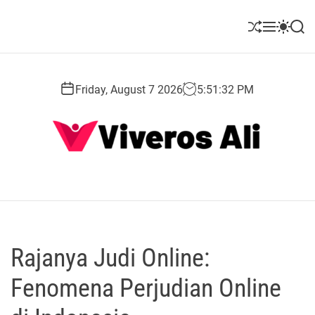
S
k
S
M
S
S
i
h
e
w
e
u
n
i
a
p
ff
u
t
r
t
l
c
c
Friday, August 7 2026
5
:
51
:
33
PM
o
e
h
h
c
c
o
o
l
n
o
V
t
r
i
e
m
v
o
n
e
d
t
e
r
o
Rajanya Judi Online:
s
Fenomena Perjudian Online
A
l