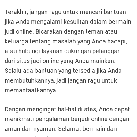
Terakhir, jangan ragu untuk mencari bantuan
jika Anda mengalami kesulitan dalam bermain
judi online. Bicarakan dengan teman atau
keluarga tentang masalah yang Anda hadapi,
atau hubungi layanan dukungan pelanggan
dari situs judi online yang Anda mainkan.
Selalu ada bantuan yang tersedia jika Anda
membutuhkannya, jadi jangan ragu untuk
memanfaatkannya.
Dengan mengingat hal-hal di atas, Anda dapat
menikmati pengalaman berjudi online dengan
aman dan nyaman. Selamat bermain dan