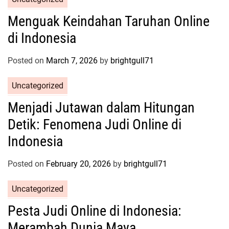
a
e
Menguak Keindahan Taruhan Online
t
s
di Indonesia
e
g
o
Posted on
March 7, 2026
by
brightgull71
r
C
Uncategorized
i
a
e
Menjadi Jutawan dalam Hitungan
t
s
Detik: Fenomena Judi Online di
e
g
Indonesia
o
r
Posted on
February 20, 2026
by
brightgull71
i
e
C
Uncategorized
s
a
Pesta Judi Online di Indonesia:
t
Merambah Dunia Maya
e