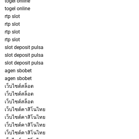
togel online
togel online
rtp slot
rtp slot
rtp slot
rtp slot
slot deposit pulsa
slot deposit pulsa
slot deposit pulsa
agen sbobet
agen sbobet
เว็บไซต์สล็อต
เว็บไซต์สล็อต
เว็บไซต์สล็อต
เว็บไซต์คาสิโนไทย
เว็บไซต์คาสิโนไทย
เว็บไซต์คาสิโนไทย
เว็บไซต์คาสิโนไทย