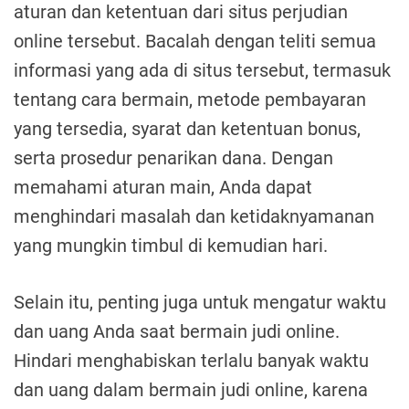
aturan dan ketentuan dari situs perjudian
online tersebut. Bacalah dengan teliti semua
informasi yang ada di situs tersebut, termasuk
tentang cara bermain, metode pembayaran
yang tersedia, syarat dan ketentuan bonus,
serta prosedur penarikan dana. Dengan
memahami aturan main, Anda dapat
menghindari masalah dan ketidaknyamanan
yang mungkin timbul di kemudian hari.
Selain itu, penting juga untuk mengatur waktu
dan uang Anda saat bermain judi online.
Hindari menghabiskan terlalu banyak waktu
dan uang dalam bermain judi online, karena